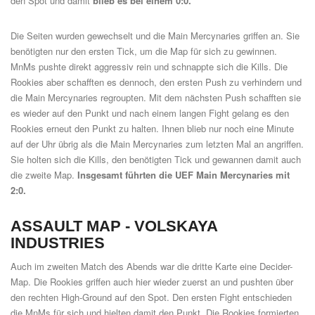
den Spot und damit
blieb es bei einem 0:0.
Die Seiten wurden gewechselt und die Main Mercynaries griffen an. Sie
benötigten nur den ersten Tick, um die Map für sich zu gewinnen.
MnMs pushte direkt aggressiv rein und schnappte sich die Kills. Die
Rookies aber schafften es dennoch, den ersten Push zu verhindern und
die Main Mercynaries regroupten. Mit dem nächsten Push schafften sie
es wieder auf den Punkt und nach einem langen Fight gelang es den
Rookies erneut den Punkt zu halten. Ihnen blieb nur noch eine Minute
auf der Uhr übrig als die Main Mercynaries zum letzten Mal an angriffen.
Sie holten sich die Kills, den benötigten Tick und gewannen damit auch
die zweite Map.
Insgesamt führten die UEF Main Mercynaries mit
2:0.
ASSAULT MAP -
VOLSKAYA
INDUSTRIES
Auch im zweiten Match des Abends war die dritte Karte eine Decider-
Map. Die Rookies griffen auch hier wieder zuerst an und pushten über
den rechten High-Ground auf den Spot. Den ersten Fight entschieden
die MnMs für sich und hielten damit den Punkt. Die Rookies formierten