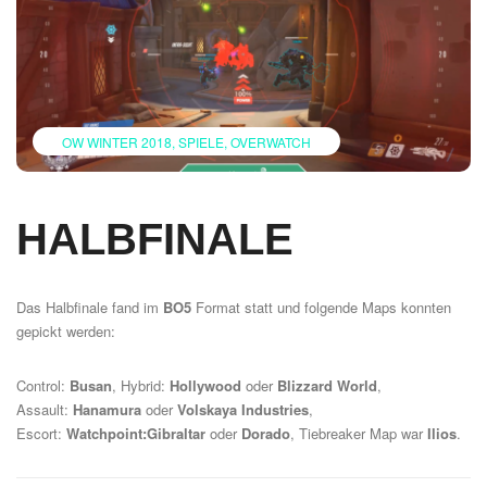
OW WINTER 2018
SPIELE
OVERWATCH
HALBFINALE
Das Halbfinale fand im
BO5
Format statt und folgende Maps konnten
gepickt werden:
Control:
Busan
, Hybrid:
Hollywood
oder
Blizzard
World
,
Assault:
Hanamura
oder
Volskaya Industries
,
Escort:
Watchpoint:Gibraltar
oder
Dorado
, Tiebreaker Map war
Ilios
.