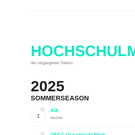
HOCHSCHULM
der vergangenen Saison
2025
SOMMERSEASON
AIX
1
Aachen
OSGG Osnadrückt Blink