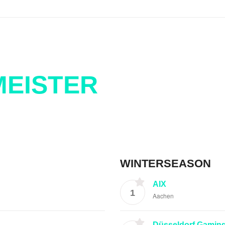
EISTER
WINTERSEASON
AIX
1
Aachen
Düsseldorf Gamin