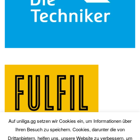
Auf uniliga.gg setzen wir Cookies ein, um Informationen über
Ihren Besuch zu speichern. Cookies, darunter die von
Drittanbietern, helfen uns, unsere Website zu verbessern, um