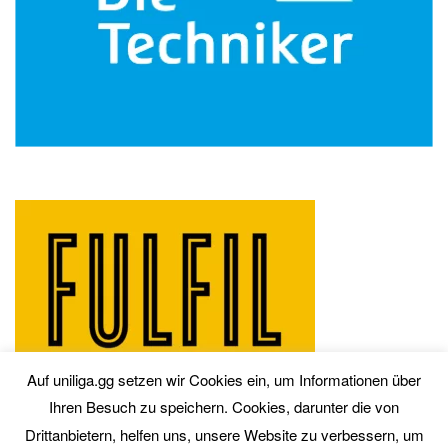
Auf uniliga.gg setzen wir Cookies ein, um Informationen über
Ihren Besuch zu speichern. Cookies, darunter die von
Drittanbietern, helfen uns, unsere Website zu verbessern, um