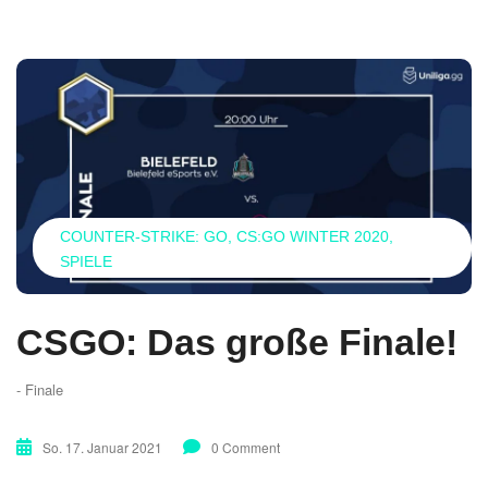
COUNTER-STRIKE: GO
CS:GO WINTER 2020
SPIELE
CSGO: Das große Finale!
- Finale
So. 17. Januar 2021
0 Comment