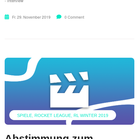
- Interview
Fr. 29. November 2019
0 Comment
SPIELE
ROCKET LEAGUE
RL WINTER 2019
Abstimmung zum