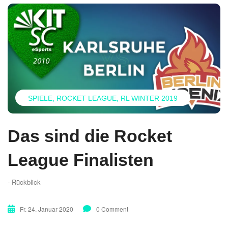
SPIELE
ROCKET LEAGUE
RL WINTER 2019
Das sind die Rocket
League Finalisten
- Rückblick
Fr. 24. Januar 2020
0 Comment