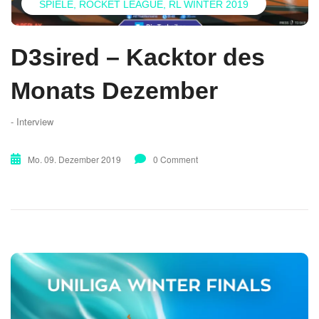
SPIELE
ROCKET LEAGUE
RL WINTER 2019
D3sired – Kacktor des
Monats Dezember
- Interview
Mo. 09. Dezember 2019
0 Comment