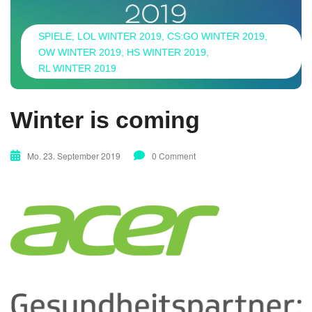
SPIELE
LOL WINTER 2019
CS:GO WINTER 2019
OW WINTER 2019
HS WINTER 2019
RL WINTER 2019
Winter is coming
Mo. 23. September 2019
0 Comment