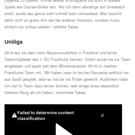
Legends zu spielen. Immer wieder schnupperte sie auch in andere
Spiele wie Counter-Strike rein. “Als ich dann allerdings auf Overwatch
stieß, wurde das ganze sehr schnell sehr zeitraubend. Man braucht
dafür nicht so gutes Aim wie bei anderen Shootern, sondern muss
einfach nur schlau spielen.” erklärte Tabea.
Uniliga
2018 war sie dann beim Museumsuferfest in Frankfurt und lernte
Teammitglieder des 1. EC Frankfurts kennen. Sofort wurde sie ins Team
eingeladen und spielt seit dem Wintersemester 18/19 im zweiten
Frankfurter Team mit. “Wir haben zwar im letzten Semester wirklich nur
aus Spaß gespielt, aber es hat bis ins Finale gereicht. Außerdem habe
ich viel im Team dazu lernen können, weil einige einen wesentlich
höheren Rang als ich haben.” berichtete Tabea.