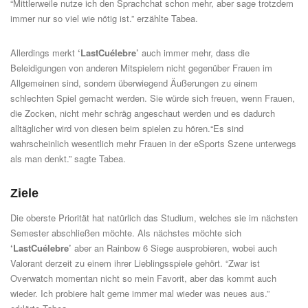
“Mittlerweile nutze ich den Sprachchat schon mehr, aber sage trotzdem
immer nur so viel wie nötig ist.” erzählte Tabea.
Allerdings merkt
‘LastCuélebre’
auch immer mehr, dass die
Beleidigungen von anderen Mitspielern nicht gegenüber Frauen im
Allgemeinen sind, sondern überwiegend Äußerungen zu einem
schlechten Spiel gemacht werden. Sie würde sich freuen, wenn Frauen,
die Zocken, nicht mehr schräg angeschaut werden und es dadurch
alltäglicher wird von diesen beim spielen zu hören.“Es sind
wahrscheinlich wesentlich mehr Frauen in der eSports Szene unterwegs
als man denkt.” sagte Tabea.
Ziele
Die oberste Priorität hat natürlich das Studium, welches sie im nächsten
Semester abschließen möchte. Als nächstes möchte sich
‘LastCuélebre’
aber an Rainbow 6 Siege ausprobieren, wobei auch
Valorant derzeit zu einem ihrer Lieblingsspiele gehört. “Zwar ist
Overwatch momentan nicht so mein Favorit, aber das kommt auch
wieder. Ich probiere halt gerne immer mal wieder was neues aus.”