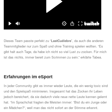
Dieses Team passte perfekt zu
‘LastCuélebre’
, da auch die anderen
Teammitglieder nur zum Spaß und ohne Training spielen wollten. “Es
gibt halt auch Tage, da habe ich nicht so viel Lust zu zocken. Für mich
ist das nichts, immer bereit zum Scrimmen zu sein.” erklärte Tabea.
Erfahrungen im eSport
In jeder Community gibt es immer wieder Leute, die ein wenig toxic sind
und den Spielspaß minimieren. Insgesamt hat das Zocken ihr Leben
jedoch bereichert, da sie dadurch viele neue nette Leute kennen gelernt
hat. “Im Sprachchat fragten die Meisten immer: “Bist du ein Junge oder
ein Mädchen?”, weil man das nicht sofort an der Stimme erkennt.