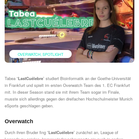
OVERWATCH
SPOTLIGHT
Tabea
‘
LastCuélebre
’
studiert Bioinformatik an der Goethe-Universität
in Frankfurt und spielt im ersten Overwatch Team des
1. EC Frankfurt
mit. In dieser Season stand sie mit ihrem Team sogar im Finale,
musste sich allerdings gegen den dreifachen Hochschulmeister
Munich
eSports
geschlagen geben.
Overwatch
Durch ihren Bruder fing
‘LastCuélebre’
zunächst an, League of