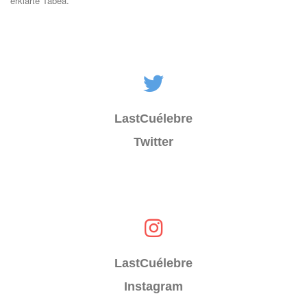
erklärte Tabea.
LastCuélebre
Twitter
LastCuélebre
Instagram