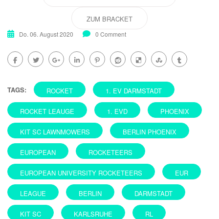
ZUM BRACKET
Do. 06. August 2020
0 Comment
TAGS:
ROCKET
1. EV DARMSTADT
ROCKET LEAUGE
1. EVD
PHOENIX
KIT SC LAWNMOWERS
BERLIN PHOENIX
EUROPEAN
ROCKETEERS
EUROPEAN UNIVERSITY ROCKETEERS
EUR
LEAGUE
BERLIN
DARMSTADT
KIT SC
KARLSRUHE
RL