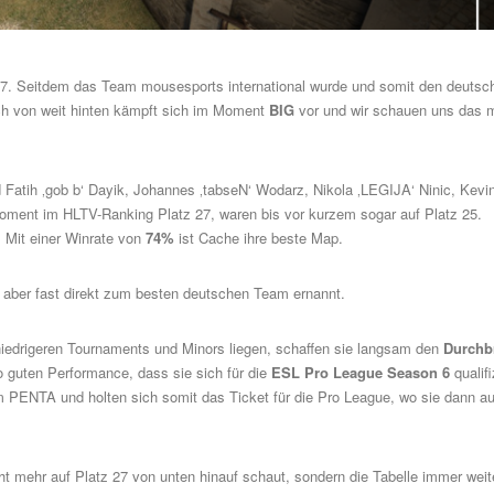
17. Seitdem das Team
mousesports
international wurde und somit den deutsc
ch von weit hinten kämpft sich im Moment
BIG
vor und wir schauen uns das 
 Fatih ‚gob b‘ Dayik, Johannes ‚tabseN‘ Wodarz, Nikola ‚LEGIJA‘ Ninic, Kevin
Moment im
HLTV-Ranking
Platz 27, waren bis vor kurzem sogar auf Platz 25.
 Mit einer Winrate von
74%
ist Cache ihre beste Map.
 aber fast direkt zum besten deutschen Team ernannt.
iedrigeren Tournaments und Minors liegen, schaffen sie langsam den
Durchb
o guten Performance, dass sie sich für die
ESL Pro League Season 6
qualifi
m PENTA und holten sich somit das Ticket für die Pro League, wo sie dann au
 mehr auf Platz 27 von unten hinauf schaut, sondern die Tabelle immer weit