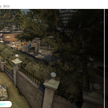
s: BIG!
017