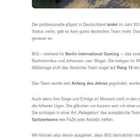
Der professionelle eSport in Deutschland
leidet
im Jahr 20
Status verlor, gab es kein gutes deutsches Team mehr. Do
genauer an.
BIG – stehend für
Berlin international Gaming
–: das sind
Bartholomäus und Johannes ‚nex‘ Maget. Sie belegen im 
99Damage
stuft das deutsche Team sogar auf
Rang 12
ein.
Das Team wurde erst
Anfang des Jahres
gegründet, wurde
Auch wenn ihre Siege und Erfolge im Moment noch in den n
die höheren Ligen. Sie glänzten vor kurzem erst mit einer s
Sie schlugen in einer Art „Relegation“ das europäische Tea
Spitzenteams
wie
FaZe
oder
Astralis
treffen.
Wir können also davon ausgehen, dass BIG demnächst nicht