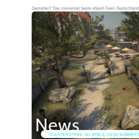
Gestatten? Das momentan beste eSport-Team Deutschland
COUNTER-STRIKE: GO
SPIELE
CS:GO SOMMER 2