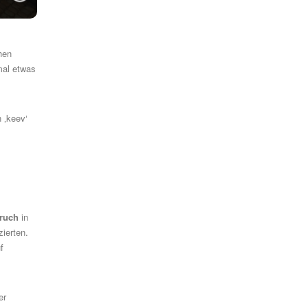
hen
mal etwas
 ‚keev‘
ruch
in
zierten
.
f
er