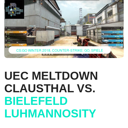
CS:GO WINTER 2018
COUNTER-STRIKE: GO
SPIELE
UEC MELTDOWN
CLAUSTHAL VS.
BIELEFELD
LUHMANNOSITY