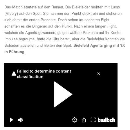
Das Match startete auf den Ruinen. Die Bielefelder rushten mit Lucio
(Misery) auf den Spot. Sie nahmen den Punkt direkt ein und sicherten
sich damit die ersten Prozente. Doch schon im nächsten Fight
schafften es die Bingener auf den Punkt. Nach einem langen Fight,
welchen die Agents gewannen, gingen weitere Prozente auf ihr Konto.
Impulse regroupte, hatte die Ults bereit, aber die Bielefelder konnten viel
Schaden austeilen und hielten den Spot.
Bielefeld Agents ging mit 1:0
in Führung.