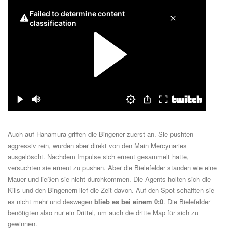
Auch auf Hanamura griffen die Bingener zuerst an. Sie pushten
aggressiv rein, wurden aber direkt von den Main Mercynaries
ausgelöscht. Nachdem Impulse sich erneut gesammelt hatte,
versuchten sie erneut zu pushen. Aber die Bielefelder standen wie eine
Mauer und ließen sie nicht durchkommen. Die Agents holten sich die
Kills und den Bingenern lief die Zeit davon. Auf den Spot schafften sie
es nicht mehr und deswegen
blieb es bei einem 0:0
. Die Bielefelder
benötigten also nur ein Drittel, um auch die dritte Map für sich zu
gewinnen.