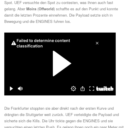
Spot. UEF versuchte den Spot zu contesten, was ihnen auch fast
gelang. Aber
Moira
(
Offworld
) schaffte es auf den Punkt und konnte
damit die letzten Prozente einnehmen. Die Payload setzte sich in
Bewegung und die ENGINES fuhren los.
Die Frankfurter stoppten sie aber direkt nach der ersten Kurve und
drängten die Stuttgarter weit zurück. UEF verteidigte die Payload und
sicherte sich die Kills. Die Uhr tickte gegen die ENGINES und sie
versuchten einen letzten Push. Es gelang ihnen noch ein paar Meter mit