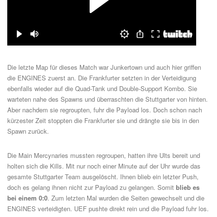
Die letzte Map für dieses Match war Junkertown und auch hier griffen
die ENGINES zuerst an. Die Frankfurter setzten in der Verteidigung
ebenfalls wieder auf die Quad-Tank und Double-Support Kombo. Sie
warteten nahe des Spawns und überraschten die Stuttgarter von hinten.
Aber nachdem sie regroupten, fuhr die Payload los. Doch schon nach
kürzester Zeit stoppten die Frankfurter sie und drängte sie bis in den
Spawn zurück.
Die Main Mercynaries mussten regroupen, hatten ihre Ults bereit und
holten sich die Kills. Mit nur noch einer Minute auf der Uhr wurde das
gesamte Stuttgarter Team ausgelöscht. Ihnen blieb ein letzter Push,
doch es gelang ihnen nicht zur Payload zu gelangen. Somit
blieb es
bei einem 0:0
. Zum letzten Mal wurden die Seiten gewechselt und die
ENGINES verteidigten. UEF pushte direkt rein und die Payload fuhr los.