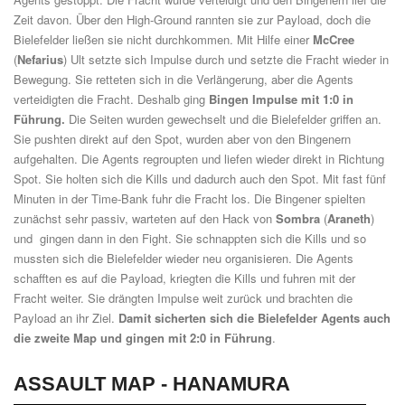
Zeit davon. Über den High-Ground rannten sie zur Payload, doch die
Bielefelder ließen sie nicht durchkommen. Mit Hilfe einer
McCree
(
Nefarius
) Ult setzte sich Impulse durch und setzte die Fracht wieder in
Bewegung. Sie retteten sich in die Verlängerung, aber die Agents
verteidigten die Fracht. Deshalb ging
Bingen Impulse mit 1:0 in
Führung.
Die Seiten wurden gewechselt und die Bielefelder griffen an.
Sie pushten direkt auf den Spot, wurden aber von den Bingenern
aufgehalten. Die Agents regroupten und liefen wieder direkt in Richtung
Spot. Sie holten sich die Kills und dadurch auch den Spot. Mit fast fünf
Minuten in der Time-Bank fuhr die Fracht los. Die Bingener spielten
zunächst sehr passiv, warteten auf den Hack von
Sombra
(
Araneth
)
und gingen dann in den Fight. Sie schnappten sich die Kills und so
mussten sich die Bielefelder wieder neu organisieren. Die Agents
schafften es auf die Payload, kriegten die Kills und fuhren mit der
Fracht weiter. Sie drängten Impulse weit zurück und brachten die
Payload an ihr Ziel.
Damit sicherten sich die Bielefelder Agents auch
die zweite Map und gingen mit 2:0 in Führung
.
ASSAULT MAP -
HANAMURA