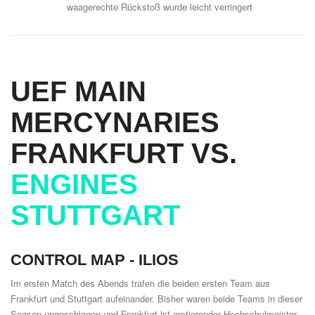
waagerechte Rückstoß wurde leicht verringert
UEF MAIN
MERCYNARIES
FRANKFURT VS.
ENGINES
STUTTGART
CONTROL MAP -
ILIOS
Im ersten Match des Abends trafen die beiden ersten Team aus
Frankfurt und Stuttgart aufeinander. Bisher waren beide Teams in dieser
Season ungeschlagen und Frankfurt ist amtierender Hochschulmeister.