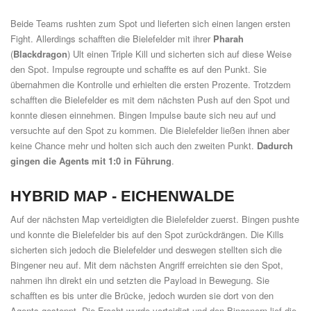
Beide Teams rushten zum Spot und lieferten sich einen langen ersten
Fight. Allerdings schafften die Bielefelder mit ihrer
Pharah
(
Blackdragon
) Ult einen Triple Kill und sicherten sich auf diese Weise
den Spot. Impulse regroupte und schaffte es auf den Punkt. Sie
übernahmen die Kontrolle und erhielten die ersten Prozente. Trotzdem
schafften die Bielefelder es mit dem nächsten Push auf den Spot und
konnte diesen einnehmen. Bingen Impulse baute sich neu auf und
versuchte auf den Spot zu kommen. Die Bielefelder ließen ihnen aber
keine Chance mehr und holten sich auch den zweiten Punkt.
Dadurch
gingen die
Agents mit 1:0 in Führung
.
HYBRID MAP -
EICHENWALDE
Auf der nächsten Map verteidigten die Bielefelder zuerst. Bingen pushte
und konnte die Bielefelder bis auf den Spot zurückdrängen. Die Kills
sicherten sich jedoch die Bielefelder und deswegen stellten sich die
Bingener neu auf. Mit dem nächsten Angriff erreichten sie den Spot,
nahmen ihn direkt ein und setzten die Payload in Bewegung. Sie
schafften es bis unter die Brücke, jedoch wurden sie dort von den
Agents gestoppt. Die Fracht wurde verteidigt und den Bingenern lief die