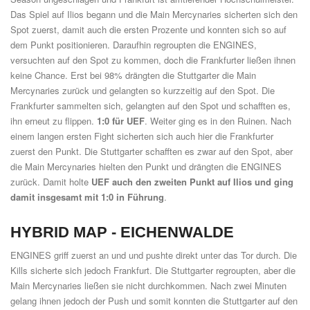
Das Spiel auf Ilios begann und die Main Mercynaries sicherten sich den
Spot zuerst, damit auch die ersten Prozente und konnten sich so auf
dem Punkt positionieren. Daraufhin regroupten die ENGINES,
versuchten auf den Spot zu kommen, doch die Frankfurter ließen ihnen
keine Chance. Erst bei 98% drängten die Stuttgarter die Main
Mercynaries zurück und gelangten so kurzzeitig auf den Spot. Die
Frankfurter sammelten sich, gelangten auf den Spot und schafften es,
ihn erneut zu flippen.
1:0 für UEF
. Weiter ging es in den Ruinen. Nach
einem langen ersten Fight sicherten sich auch hier die Frankfurter
zuerst den Punkt. Die Stuttgarter schafften es zwar auf den Spot, aber
die Main Mercynaries hielten den Punkt und drängten die ENGINES
zurück. Damit holte
UEF auch den zweiten Punkt auf Ilios und ging
damit insgesamt mit 1:0 in Führung
.
HYBRID MAP -
EICHENWALDE
ENGINES griff zuerst an und und pushte direkt unter das Tor durch. Die
Kills sicherte sich jedoch Frankfurt. Die Stuttgarter regroupten, aber die
Main Mercynaries ließen sie nicht durchkommen. Nach zwei Minuten
gelang ihnen jedoch der Push und somit konnten die Stuttgarter auf den