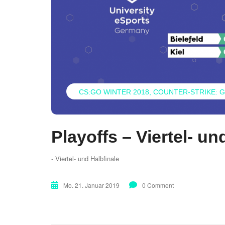
CS:GO WINTER 2018
COUNTER-STRIKE: 
Playoffs – Viertel- un
- Viertel- und Halbfinale
Mo. 21. Januar 2019
0 Comment