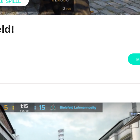
18
SPIELE
eld!
M