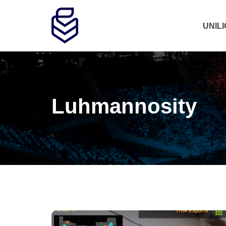
UNIL
Luhmannosity