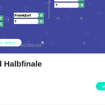
GO
SPIELE
d Halbfinale
M