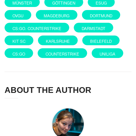
MÜNSTER
GÖTTINGEN
ESUG
OVGU
MAGDEBURG
DORTMUND
CS:GO. COUNTERSTRIKE
DARMSTADT
KIT SC
KARLSRUHE
BIELEFELD
CS:GO
COUNTERSTRIKE
UNILIGA
ABOUT THE AUTHOR