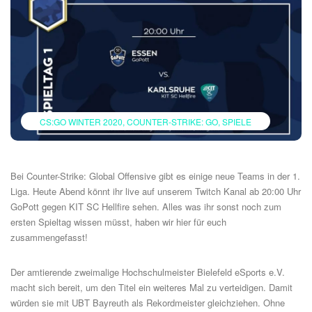
CS:GO WINTER 2020
COUNTER-STRIKE: GO
SPIELE
Bei Counter-Strike: Global Offensive gibt es einige neue Teams in der 1.
Liga. Heute Abend könnt ihr live auf unserem
Twitch Kanal
ab 20:00 Uhr
GoPott
gegen
KIT SC Hellfire
sehen. Alles was ihr sonst noch zum
ersten Spieltag wissen müsst, haben wir hier für euch
zusammengefasst!
Der amtierende zweimalige Hochschulmeister
Bielefeld eSports e.V.
macht sich bereit, um den Titel ein weiteres Mal zu verteidigen. Damit
würden sie mit UBT Bayreuth als Rekordmeister gleichziehen. Ohne