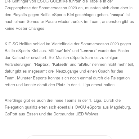
Die Göttinger von
ESUG GOEttlike
führten die Tabelle in der
Gruppenphase der Sommerseason 2020 an, mussten sich dann aber in
den Playoffs gegen Baltic eSports Kiel geschlagen geben.
‘ncapu’
ist
nach einem Semester Pause wieder zurück im Team, ansonsten gibt es
keine Roster Changes.
KIT SC Hellfire
schied im Viertelfinale der Sommerseason 2020 gegen
Baltic eSports Kiel aus. Mit
‘sw1tch’
und
‘Lennox’
wurde das Roster
der Karlsruher erweitert. Bei
Munich eSports
kam es zu einigen
Veränderungen:
‘Raptox’, ‘Kalaeth’
und
‘alSku’
nehmen nicht mehr teil,
dafür gibt es insgesamt drei Neuzugänge und einen Coach für das
Team.
Münster Esports
konnte sich noch einmal durch die Relegation
retten und konnte damit den Platz in der 1. Liga erneut halten.
Allerdings gibt es auch drei neue Teams in der 1. Liga. Durch die
Relegation qualifizierten sich ebenfalls
OVGU eSports
aus Magdeburg,
GoPott
aus Essen und die Dortmunder
UED Wolves
.