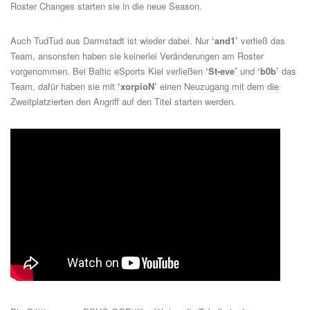
Roster Changes starten sie in die neue Season.
Auch TudTud aus Darmstadt ist wieder dabei. Nur
‘and1’
verließ das
Team, ansonsten haben sie keinerlei Veränderungen am Roster
vorgenommen. Bei
Baltic eSports Kiel
verließen
‘St-eve’
und
‘b0b’
das
Team, dafür haben sie mit
‘xorpioN’
einen Neuzugang mit dem die
Zweitplatzierten den Angriff auf den Titel starten werden.