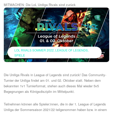
MITMACHEN: Die LoL Uniliga Rivals sind zurück
LOL RIVALS SOMMER 2022
LEAGUE OF LEGENDS
SPIELE
Die Uniliga Rivals in League of Legends sind zurück! Das Community-
Turnier der Uniliga findet am 01. und 02. Oktober statt. Neben dem
bekannten 1v1 Turnierformat, stehen auch dieses Mal wieder 5v5
Begegnungen als Königsdisziplin im Mittelpunkt.
Teilnehmen können alle Spieler:innen, die in der 1. League of Legends
Uniliga der Sommersaison 2021/22 teilgenommen haben bzw. in einem