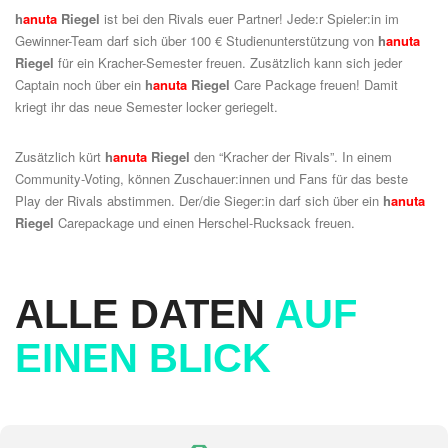
h
anuta
Riegel
ist bei den Rivals euer Partner! Jede:r Spieler:in im
Gewinner-Team darf sich über 100 € Studienunterstützung von
h
anuta
Riegel
für ein Kracher-Semester freuen. Zusätzlich kann sich jeder
Captain noch über ein
h
anuta
Riegel
Care Package freuen! Damit
kriegt ihr das neue Semester locker geriegelt.
Zusätzlich kürt
h
anuta
Riegel
den “Kracher der Rivals”. In einem
Community-Voting, können Zuschauer:innen und Fans für das beste
Play der Rivals abstimmen. Der/die Sieger:in darf sich über ein
h
anuta
Riegel
Carepackage und einen Herschel-Rucksack freuen.
ALLE DATEN
AUF
EINEN BLICK