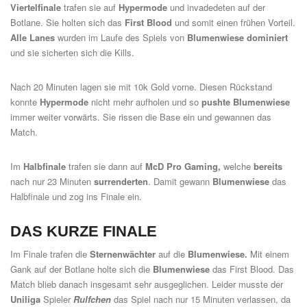
Viertelfinale
trafen sie auf
Hypermode
und invadedeten auf der
Botlane. Sie holten sich das
First Blood
und somit einen frühen Vorteil.
Alle Lanes
wurden im Laufe des Spiels von
Blumenwiese dominiert
und sie sicherten sich die Kills.
Nach 20 Minuten lagen sie mit 10k Gold vorne. Diesen Rückstand
konnte
Hypermode
nicht mehr aufholen und so
pushte Blumenwiese
immer weiter vorwärts. Sie rissen die Base ein und gewannen das
Match.
Im
Halbfinale
trafen sie dann auf
McD Pro
Gaming,
welche
bereits
nach nur 23 Minuten
surrenderten
. Damit gewann
Blumenwiese
das
Halbfinale
und zog ins Finale ein.
DAS KURZE FINALE
Im Finale trafen die
Sternenwächter
auf die
Blumenwiese.
Mit einem
Gank auf der Botlane holte sich die
Blumenwiese
das First Blood. Das
Match blieb danach insgesamt sehr ausgeglichen. Leider musste der
Uniliga
Spieler
Rulfchen
das Spiel nach nur 15 Minuten verlassen, da