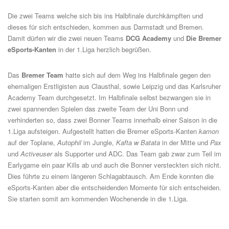
Die zwei Teams welche sich bis ins Halbfinale durchkämpften und
dieses für sich entschieden, kommen aus Darmstadt und Bremen.
Damit dürfen wir die zwei neuen Teams
DCG Academy
und
Die Bremer
eSports-Kanten
in der 1.Liga herzlich begrüßen.
Das
Bremer Team
hatte sich auf dem Weg ins Halbfinale gegen den
ehemaligen Erstligisten aus Clausthal, sowie Leipzig und das Karlsruher
Academy Team durchgesetzt. Im Halbfinale selbst bezwangen sie in
zwei spannenden Spielen das zweite Team der Uni Bonn und
verhinderten so, dass zwei Bonner Teams innerhalb einer Saison in die
1.Liga aufsteigen. Aufgestellt hatten die Bremer eSports-Kanten
kamon
auf der Toplane,
Autophil
im Jungle,
Kafta w Batata
in der Mitte und
Pax
und
Activeuser
als Supporter und ADC. Das Team gab zwar zum Teil im
Earlygame ein paar Kills ab und auch die Bonner versteckten sich nicht.
Dies führte zu einem längeren Schlagabtausch. Am Ende konnten die
eSports-Kanten aber die entscheidenden Momente für sich entscheiden.
Sie starten somit am kommenden Wochenende in die 1.Liga.