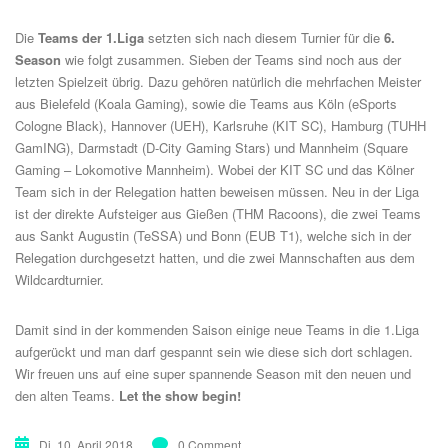
Die
Teams der 1.Liga
setzten sich nach diesem Turnier für die
6.
Season
wie folgt zusammen. Sieben der Teams sind noch aus der
letzten Spielzeit übrig. Dazu gehören natürlich die mehrfachen Meister
aus Bielefeld (Koala Gaming), sowie die Teams aus Köln (eSports
Cologne Black), Hannover (UEH), Karlsruhe (KIT SC), Hamburg (TUHH
GamING), Darmstadt (D-City Gaming Stars) und Mannheim (Square
Gaming – Lokomotive Mannheim). Wobei der KIT SC und das Kölner
Team sich in der Relegation hatten beweisen müssen. Neu in der Liga
ist der direkte Aufsteiger aus Gießen (THM Racoons), die zwei Teams
aus Sankt Augustin (TeSSA) und Bonn (EUB T1), welche sich in der
Relegation durchgesetzt hatten, und die zwei Mannschaften aus dem
Wildcardturnier.
Damit sind in der kommenden Saison einige neue Teams in die 1.Liga
aufgerückt und man darf gespannt sein wie diese sich dort schlagen.
Wir freuen uns auf eine super spannende Season mit den neuen und
den alten Teams.
Let the show begin!
Di. 10. April 2018
0 Comment