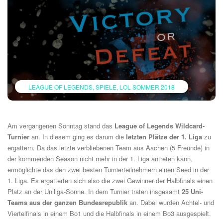
LEAGUE OF LEGENDS
SPIELE
LOL SOMMER 2018
Am vergangenen Sonntag stand das
League of Legends Wildcard-
Turnier
an. In diesem ging es darum die
letzten Plätze der 1. Liga
zu
ergattern. Da das letzte verbliebenen Team aus Aachen (5 Freunde) in
der kommenden Season nicht mehr in der 1. Liga antreten kann,
ermöglichte das den zwei besten Turnierteilnehmern einen Seed in der
1. Liga. Es ergatterten sich also die zwei Gewinner der Halbfinals einen
Platz an der Uniliga-Sonne. In dem Turnier traten insgesamt
25 Uni-
Teams aus der ganzen Bundesrepublik
an. Dabei wurden Achtel- und
Viertelfinals in einem Bo1 und die Halbfinals in einem Bo3 ausgespielt.