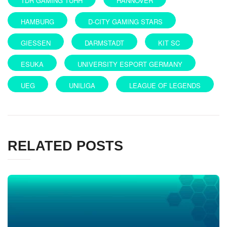
TDR GAMING TUHH
HANNOVER
HAMBURG
D-CITY GAMING STARS
GIESSEN
DARMSTADT
KIT SC
ESUKA
UNIVERSITY ESPORT GERMANY
UEG
UNILIGA
LEAGUE OF LEGENDS
RELATED POSTS