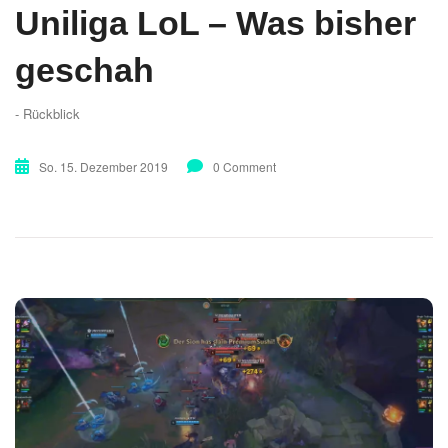
Uniliga LoL – Was bisher
geschah
- Rückblick
So. 15. Dezember 2019
0 Comment