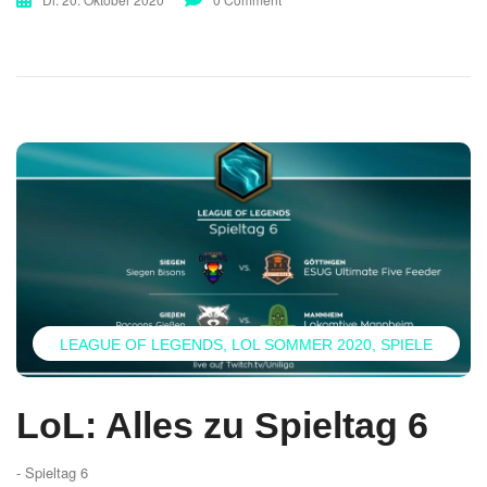
LEAGUE OF LEGENDS
LOL SOMMER 2020
SPIELE
LoL: Alles zu Spieltag 6
- Spieltag 6