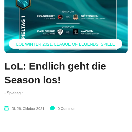
LOL WINTER 2021
LEAGUE OF LEGENDS
SPIELE
LoL: Endlich geht die
Season los!
- Spieltag 1
Di. 26. Oktober 2021
0 Comment