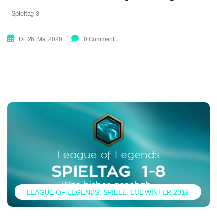
- Spieltag 3
Di. 26. Mai 2020
0 Comment
LEAGUE OF LEGENDS
SPIELE
LOL WINTER 2019