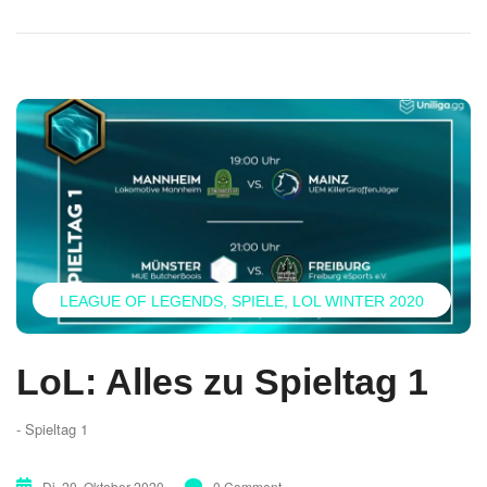
LEAGUE OF LEGENDS
SPIELE
LOL WINTER 2020
LoL: Alles zu Spieltag 1
- Spieltag 1
Di. 20. Oktober 2020
0 Comment