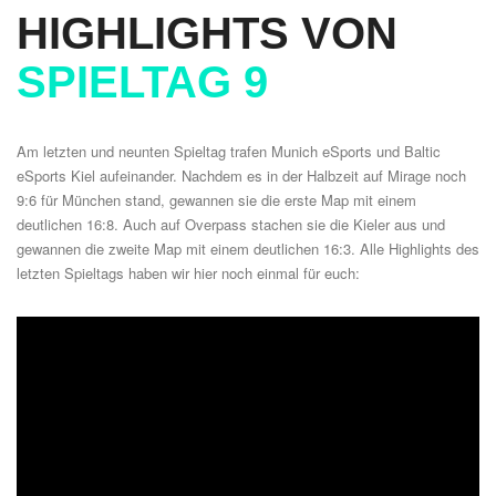
HIGHLIGHTS VON
SPIELTAG 9
Am letzten und neunten Spieltag trafen Munich eSports und Baltic
eSports Kiel aufeinander. Nachdem es in der Halbzeit auf Mirage noch
9:6 für München stand, gewannen sie die erste Map mit einem
deutlichen 16:8. Auch auf Overpass stachen sie die Kieler aus und
gewannen die zweite Map mit einem deutlichen 16:3. Alle Highlights des
letzten Spieltags haben wir hier noch einmal für euch: