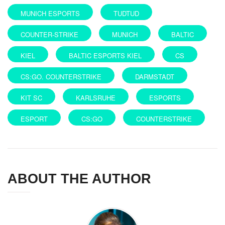
MUNICH ESPORTS
TUDTUD
COUNTER-STRIKE
MUNICH
BALTIC
KIEL
BALTIC ESPORTS KIEL
CS
CS:GO. COUNTERSTRIKE
DARMSTADT
KIT SC
KARLSRUHE
ESPORTS
ESPORT
CS:GO
COUNTERSTRIKE
ABOUT THE AUTHOR