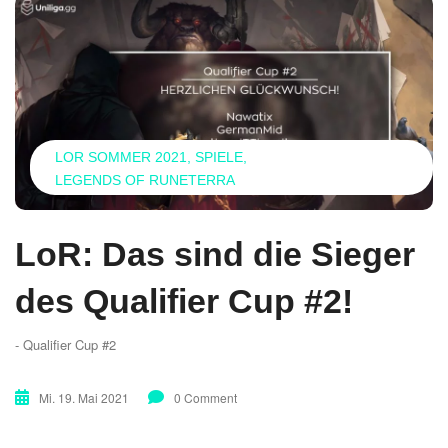
LOR SOMMER 2021
SPIELE
LEGENDS OF RUNETERRA
LoR: Das sind die Sieger
des Qualifier Cup #2!
- Qualifier Cup #2
Mi. 19. Mai 2021
0 Comment