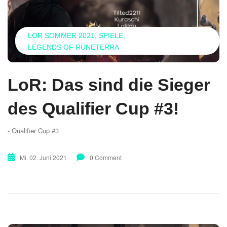
LOR SOMMER 2021
SPIELE
LEGENDS OF RUNETERRA
LoR: Das sind die Sieger
des Qualifier Cup #3!
- Qualifier Cup #3
Mi. 02. Juni 2021
0 Comment