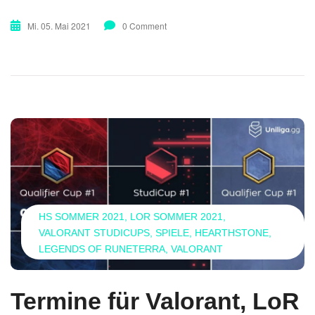
Mi. 05. Mai 2021
0 Comment
HS SOMMER 2021
LOR SOMMER 2021
VALORANT STUDICUPS
SPIELE
HEARTHSTONE
LEGENDS OF RUNETERRA
VALORANT
Termine für Valorant, LoR