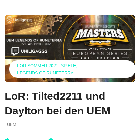
LOR SOMMER 2021
SPIELE
LEGENDS OF RUNETERRA
LoR: Tilted2211 und
Daylton bei den UEM
- UEM