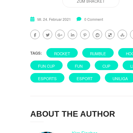
ZUM BRACKET
Mi. 24. Februar 2021
0 Comment
TAGS:
ROCKET
RUMBLE
HO
FUN CUP
FUN
CUP
L
ESPORTS
ESPORT
UNILIGA
ABOUT THE AUTHOR