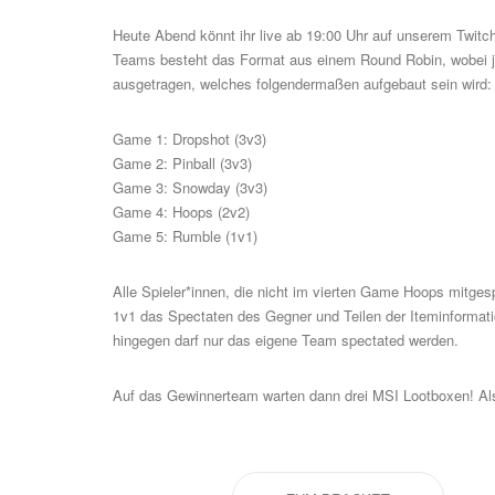
Heute Abend könnt ihr live ab 19:00 Uhr auf unserem
Twitc
Teams besteht das Format aus einem Round Robin, wobei je
ausgetragen, welches folgendermaßen aufgebaut sein wird:
Game 1: Dropshot (3v3)
Game 2: Pinball (3v3)
Game 3: Snowday (3v3)
Game 4: Hoops (2v2)
Game 5: Rumble (1v1)
Alle Spieler*innen, die nicht im vierten Game Hoops mitge
1v1 das Spectaten des Gegner und Teilen der Iteminformat
hingegen darf nur das eigene Team spectated werden.
Auf das Gewinnerteam warten dann drei MSI Lootboxen! Als