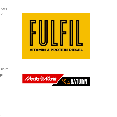
enden
f-5
t beim
ops