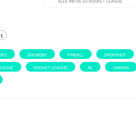
ALLE INFOS ZU ROCKET LEAGUE
OPS
SNOWDAY
PINBALL
DROPSHOT
EAGUE
ROCKET LEAGUE
RL
GAMING