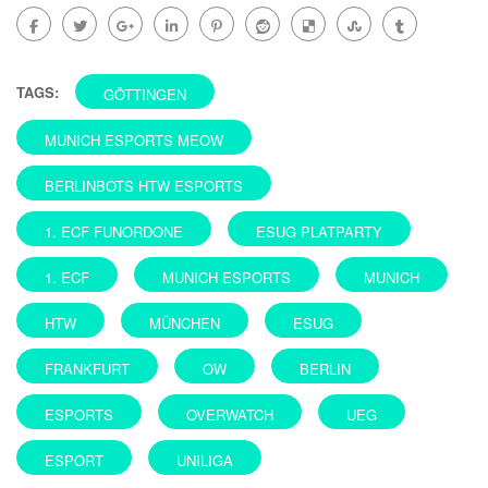
TAGS:
GÖTTINGEN
MUNICH ESPORTS MEOW
BERLINBOTS HTW ESPORTS
1. ECF FUNORDONE
ESUG PLATPARTY
1. ECF
MUNICH ESPORTS
MUNICH
HTW
MÜNCHEN
ESUG
FRANKFURT
OW
BERLIN
ESPORTS
OVERWATCH
UEG
ESPORT
UNILIGA