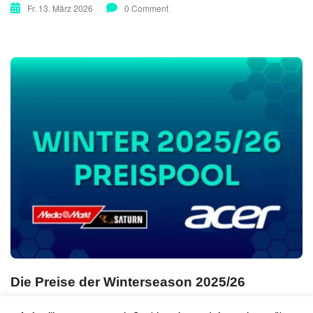
Fr. 13. März 2026
0 Comment
Die Preise der Winterseason 2025/26
So. 08. März 2026
0 Comment