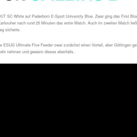
KIT SC White
auf Paderborn E-Sport University Blue. Zwar ging das First Blo
arlsruher nach rund 25 Minuten das erste Match. Auch im zweiten Match ließ
eg sicherte.
e ESUG Ultimate Five Feeder zwar zunächst einen Vorteil, aber Göttingen ge
ehr nehmen und gewann dieses ebenfalls.