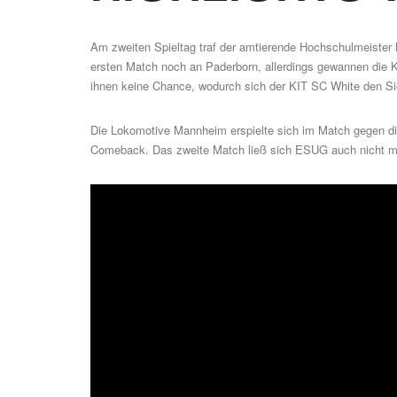
Am zweiten Spieltag traf der amtierende Hochschulmeister
ersten Match noch an Paderborn, allerdings gewannen die K
ihnen keine Chance, wodurch sich der KIT SC White den Si
Die Lokomotive Mannheim erspielte sich im Match gegen di
Comeback. Das zweite Match ließ sich ESUG auch nicht m