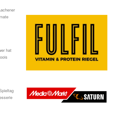
 Aachener
mate
wer
hat
oois
Spieltag
esserie