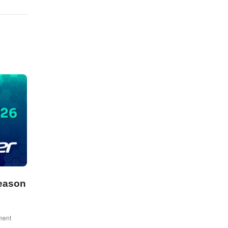
season
ment