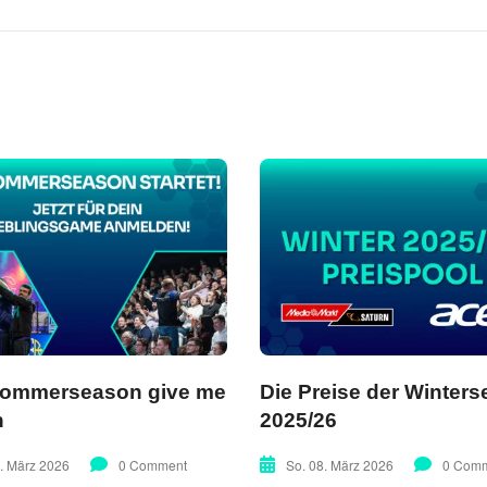
Sommerseason give me
Die Preise der Winter
h
2025/26
3. März 2026
0 Comment
So. 08. März 2026
0 Com