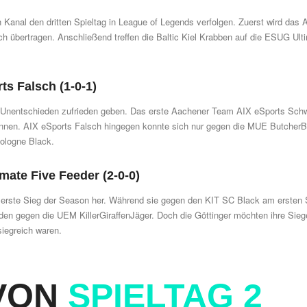
h Kanal
den dritten Spieltag in League of Legends verfolgen. Zuerst wird das
ch
übertragen. Anschließend treffen die
Baltic Kiel Krabben
auf die
ESUG Ulti
ts Falsch (1-0-1)
 Unentschieden zufrieden geben. Das erste Aachener Team
AIX eSports Sch
onnen.
AIX eSports Falsch
hingegen konnte sich nur gegen die MUE ButcherB
Cologne Black.
imate Five Feeder (2-0-0)
erste Sieg der Season her. Während sie gegen den
KIT SC Black
am ersten 
ieden gegen die
UEM KillerGiraffenJäger
. Doch die Göttinger möchten ihre Sieg
siegreich waren.
 VON
SPIELTAG 2