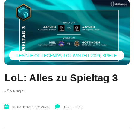
LEAGUE OF LEGENDS
LOL WINTER 2020
SPIELE
LoL: Alles zu Spieltag 3
- Spieltag 3
Di. 03. November 2020
0 Comment