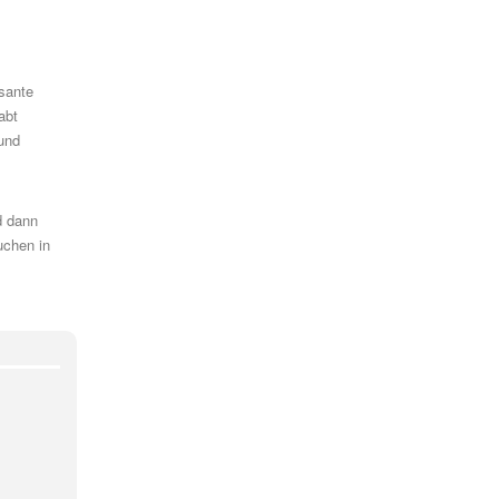
sante
abt
 und
d dann
uchen in