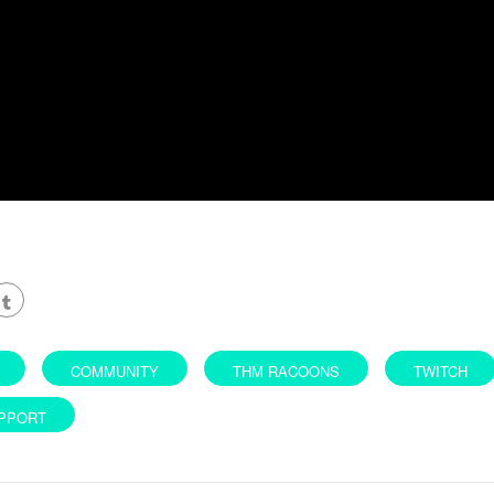
COMMUNITY
THM RACOONS
TWITCH
PPORT