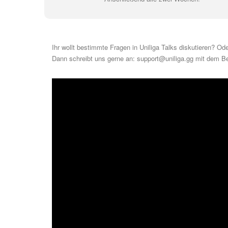
Ihr wollt bestimmte Fragen in Uniliga Talks diskutieren? 
Dann schreibt uns gerne an:
support@uniliga.gg
mit dem Betr