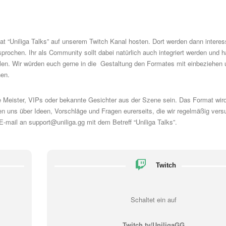
t “Uniliga Talks” auf unserem
Twitch Kanal
hosten. Dort werden dann interes
prochen. Ihr als Community sollt dabei natürlich auch integriert werden und h
ellen. Wir würden euch gerne in die Gestaltung den Formates mit einbeziehen
nen.
 Meister, VIPs oder bekannte Gesichter aus der Szene sein. Das Format wir
uen uns über Ideen, Vorschläge und Fragen eurerseits, die wir regelmäßig vers
 E-mail an
support@uniliga.gg
mit dem Betreff “Uniliga Talks”.
Twitch
Schaltet ein auf
Twitch.tv/UniligaGG