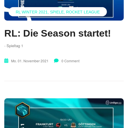
RL WINTER 2021
SPIELE
ROCKET LEAGUE
RL: Die Season startet!
- Spieltag 1
Mo. 01. November 2021
0 Comment