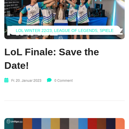
LOL WINTER 22/23
LEAGUE OF LEGENDS
SPIELE
LoL Finale: Save the
Date!
Fr. 20. Januar 2023
0 Comment