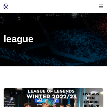
league