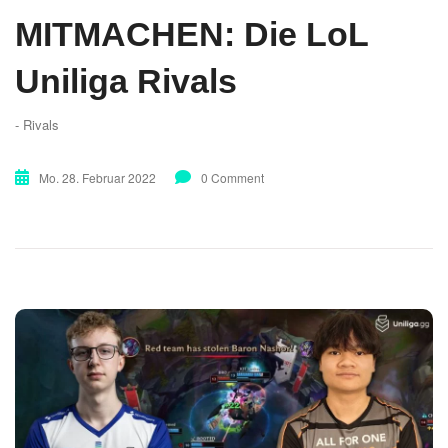
MITMACHEN: Die LoL
Uniliga Rivals
- Rivals
Mo. 28. Februar 2022
0 Comment