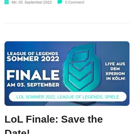
Mo. 05. September 2022
0 Comment
LOL SOMMER 2022
LEAGUE OF LEGENDS
SPIELE
LoL Finale: Save the
Date!