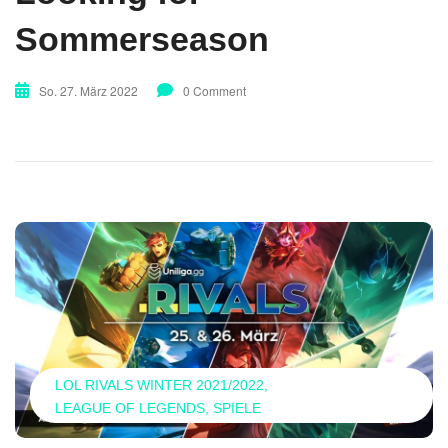
Sommerseason
So. 27. März 2022
0 Comment
LOL RIVALS WINTER 2021/2022
LEAGUE OF LEGENDS
SPIELE