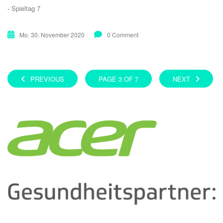
- Spieltag 7
Mo. 30. November 2020
0 Comment
PREVIOUS
PAGE 3 OF 7
NEXT