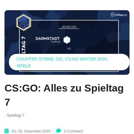
COUNTER-STRIKE: GO
CS:GO WINTER 2020
SPIELE
CS:GO: Alles zu Spieltag
7
- Spieltag 7
Do. 03. Dezember 2020
0 Comment