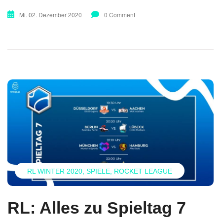
Mi. 02. Dezember 2020
0 Comment
RL WINTER 2020
SPIELE
ROCKET LEAGUE
RL: Alles zu Spieltag 7