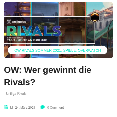
OW RIVALS SOMMER 2021
SPIELE
OVERWATCH
OW: Wer gewinnt die
Rivals?
- Uniliga Rivals
Mi. 24. März 2021
0 Comment