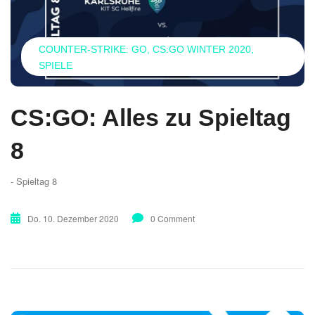
COUNTER-STRIKE: GO
CS:GO WINTER 2020
SPIELE
CS:GO: Alles zu Spieltag
8
- Spieltag 8
Do. 10. Dezember 2020
0 Comment