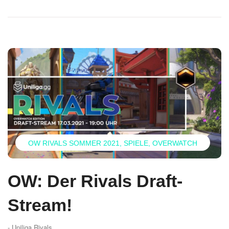
OW RIVALS SOMMER 2021
SPIELE
OVERWATCH
OW: Der Rivals Draft-
Stream!
- Uniliga Rivals