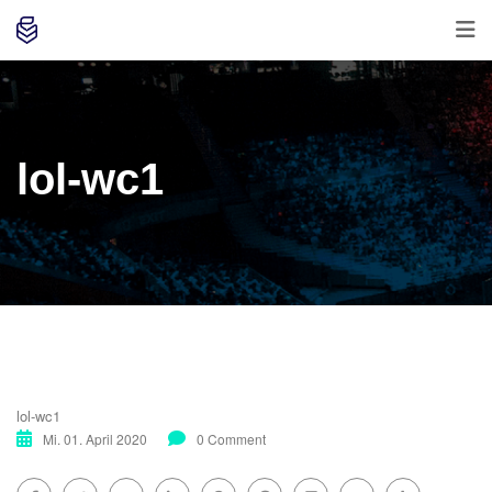
lol-wc1
lol-wc1
Mi. 01. April 2020
0 Comment