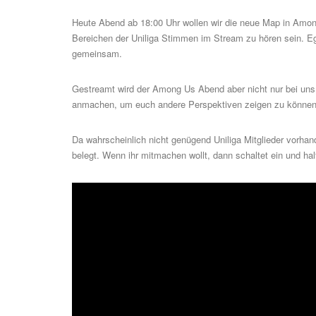
Heute Abend ab 18:00 Uhr wollen wir die neue Map in Amo
Bereichen der Uniliga Stimmen im Stream zu hören sein. Ega
gemeinsam.
Gestreamt wird der Among Us Abend aber nicht nur bei uns 
anmachen, um euch andere Perspektiven zeigen zu können
Da wahrscheinlich nicht genügend Uniliga Mitglieder vorha
belegt. Wenn ihr mitmachen wollt, dann schaltet ein und hal