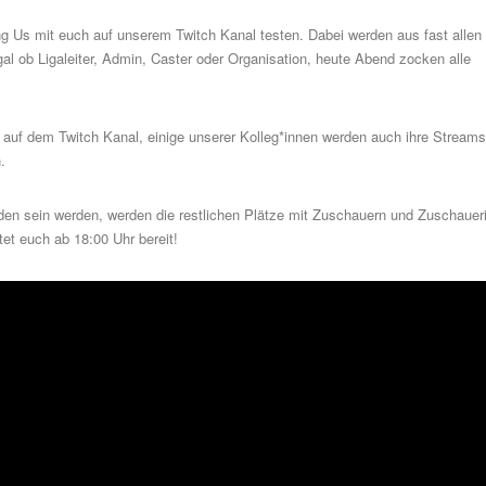
ng Us mit euch auf unserem
Twitch Kanal
testen. Dabei werden aus fast allen
l ob Ligaleiter, Admin, Caster oder Organisation, heute Abend zocken alle
auf dem Twitch Kanal, einige unserer Kolleg*innen werden auch ihre Streams
.
nden sein werden, werden die restlichen Plätze mit Zuschauern und Zuschauer
tet euch ab 18:00 Uhr bereit!