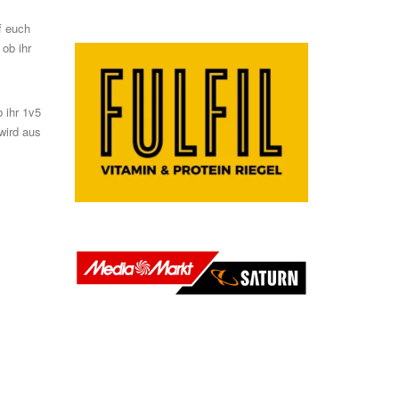
f euch
 ob ihr
 ihr 1v5
wird aus