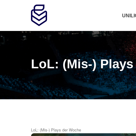
UNIL
LoL: (Mis-) Play
LoL: (Mis-) Plays der Woche