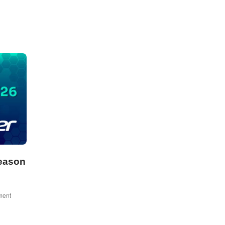
season
ment