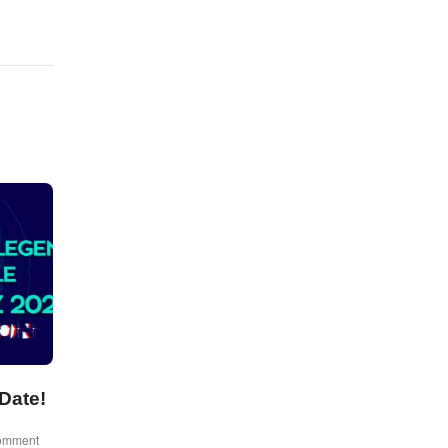
Date!
omment