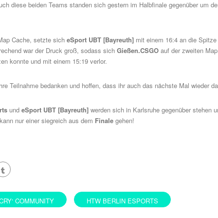
uch diese beiden Teams standen sich gestern im Halbfinale gegenüber um de
 Map Cache, setzte sich
eSport UBT [Bayreuth]
mit einem 16:4 an die Spitze
rechend war der Druck groß, sodass sich
Gießen.CSGO
auf der zweiten Map
zen konnte und mit einem 15:19 verlor.
ihre Teilnahme bedanken und hoffen, dass ihr auch das nächste Mal wieder da
rts
und
eSport UBT [Bayreuth]
werden sich in Karlsruhe gegenüber stehen u
kann nur einer siegreich aus dem
Finale
gehen!
CRY‘ COMMUNITY
HTW BERLIN ESPORTS