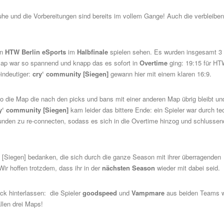
uhe und die Vorbereitungen sind bereits im vollem Gange! Auch die verbleibe
en
HTW Berlin
eSports
im
Halbfinale
spielen sehen. Es wurden insgesamt 3
Map war so spannend und knapp das es sofort in
Overtime
ging: 19:15 für HT
indeutiger:
cry‘ community [Siegen]
gewann hier mit einem klaren 16:9.
lso die Map die nach den picks und bans mit einer anderen Map übrig bleibt u
y‘ community [Siegen]
kam leider das bittere Ende: ein Spieler war durch t
Runden zu re-connecten, sodass es sich in die Overtime hinzog und schlussen
y [Siegen] bedanken, die sich durch die ganze Season mit ihrer überragenden
ir hoffen trotzdem, dass ihr in der
nächsten Season
wieder mit dabei seid.
ck hinterlassen: die Spieler
goodspeed
und
Vampmare
aus beiden Teams w
llen drei Maps!