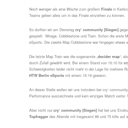
Noch weniger als eine Woche
zum großem
Finale
in Karlsr
Teams geben alles um in das Finale einziehen zu können.
So durften wir am Dienstag
cry‘ community
[Siegen]
geg
gespielt: Mirage, Cobblestone und Train. Schon die erste 
eSports. Die zweite Map Cobblestone war hingegen etwas e
Die letzte Map Train war die sogenannte „
decider map
“, a
durch Zufall gewählt wird. Bei einem Stand von 15:10 für
cr
Schwierigkeiten leider nicht mehr in der Lage für mehrere 
HTW Berlin eSports
mit einem 15:19 gewann.
An dieser Stelle wollen wir uns trotzdem bei cry‘ communit
Performance auszeichnete und kein einziges Match verlor. W
Aber nicht nur
cry‘ community [Siegen]
hat bei uns Eindru
Topfragger
des Abends mit insgesamt 86 und 75 kills auf a