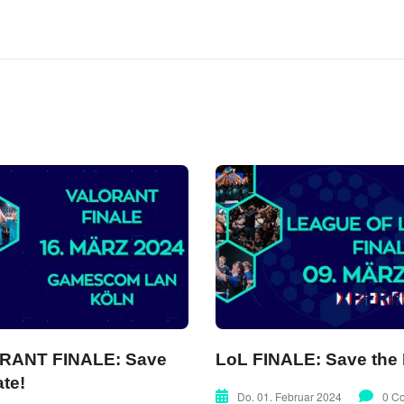
RANT FINALE: Save
LoL FINALE: Save the 
ate!
Do. 01. Februar 2024
0 C