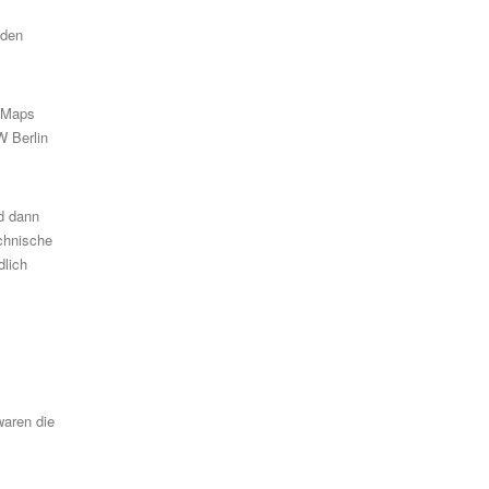
nden
 Maps
W Berlin
nd dann
echnische
dlich
aren die