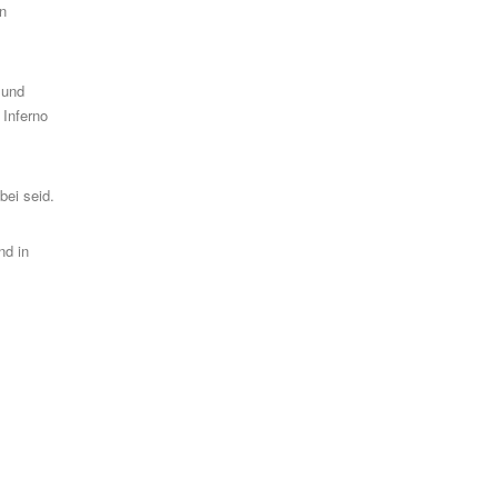
n
 und
 Inferno
bei seid.
nd in