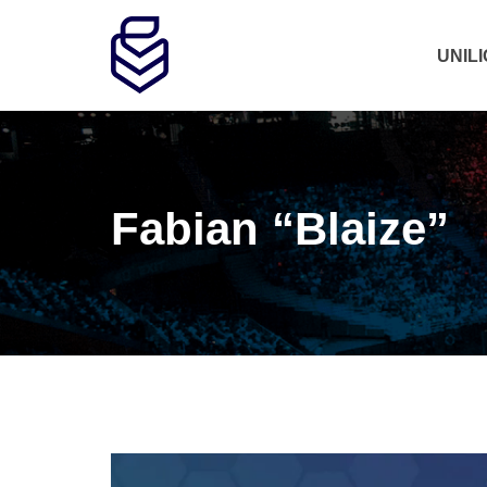
UNIL
Fabian “Blaize”