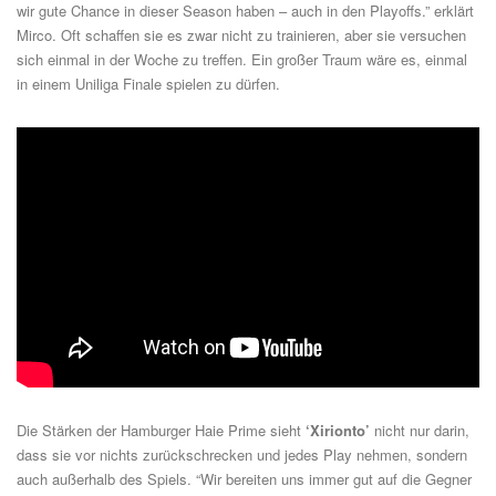
wir gute Chance in dieser Season haben – auch in den Playoffs.” erklärt
Mirco. Oft schaffen sie es zwar nicht zu trainieren, aber sie versuchen
sich einmal in der Woche zu treffen. Ein großer Traum wäre es, einmal
in einem Uniliga Finale spielen zu dürfen.
Die Stärken der Hamburger Haie Prime sieht
‘Xirionto’
nicht nur darin,
dass sie vor nichts zurückschrecken und jedes Play nehmen, sondern
auch außerhalb des Spiels. “Wir bereiten uns immer gut auf die Gegner