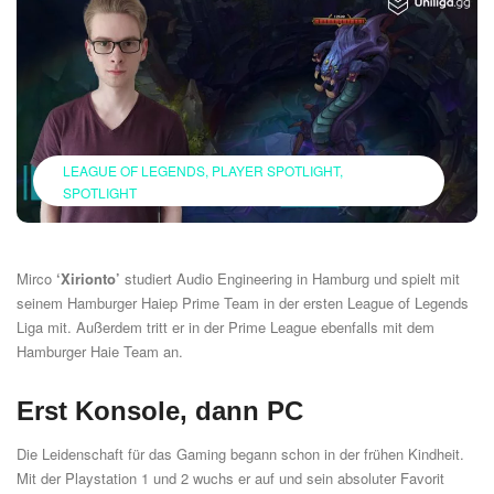
LEAGUE OF LEGENDS
PLAYER SPOTLIGHT
SPOTLIGHT
Mirco
‘
Xirionto
’
studiert Audio Engineering in Hamburg und spielt mit
seinem Hamburger Haiep Prime Team in der ersten League of Legends
Liga mit. Außerdem tritt er in der Prime League ebenfalls mit dem
Hamburger Haie Team an.
Erst Konsole, dann PC
Die Leidenschaft für das Gaming begann schon in der frühen Kindheit.
Mit der Playstation 1 und 2 wuchs er auf und sein absoluter Favorit