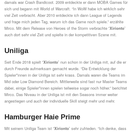
damals war Crash Bandicoot. 2009 entdeckte er dann MOBA Games für
sich und begann mit World of Warcraft. “In WoW habe ich wirklich sehr
viel Zeit verbracht. Aber 2010 entdeckte ich dann League of Legends
und frage mich jeden Tag, warum ich das Game noch spiele.” erzählte
Mirco. Mit dem Release von Heroes of the Storm verbrachte
‘Xirionto’
auch dort sehr viel Zeit und spielte in der kompetitiven Szene mit.
Uniliga
Seit Ende 2018 spielt
‘Xirionto’
nun schon in der Uniliga mit, auf die er
durch Freunde aufmerksam gemacht wurde. “Die Entwicklung der
Spieler*innen in der Uniliga ist sehr krass. Damals waren die Teams im
Mid oder Low Diamond Bereich. Mittlerweile sind fast nur Master Teams
dabei, einige Spieler*innen spielen teilweise sogar noch höher.” berichtet
Mirco. Das Niveau in der Uniliga ist mit den Seasons immer weiter
angestiegen und auch der individuelle Skill steigt mehr und mehr.
Hamburger Haie Prime
Mit seinem Uniliga Team ist
‘Xirionto’
sehr zufrieden. “Ich denke, dass