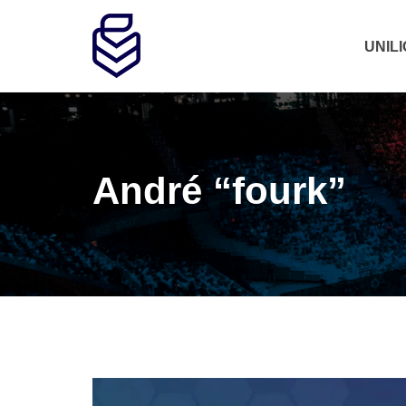
UNIL
André “fourk”