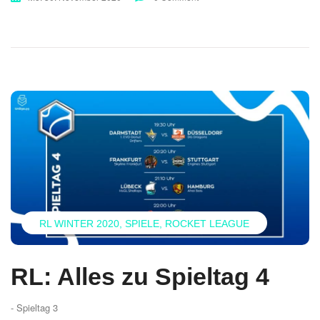
RL WINTER 2020
SPIELE
ROCKET LEAGUE
RL: Alles zu Spieltag 4
- Spieltag 3