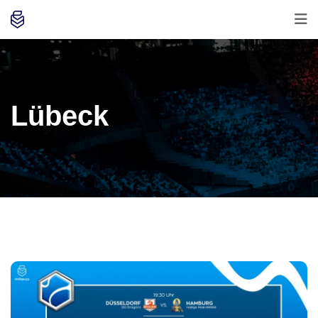
Lübeck