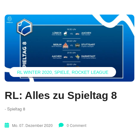
RL WINTER 2020
SPIELE
ROCKET LEAGUE
RL: Alles zu Spieltag 8
- Spieltag 8
Mo. 07. Dezember 2020
0 Comment