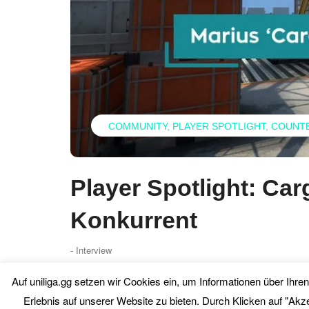
COMMUNITY
PLAYER SPOTLIGHT
COUNTE
Player Spotlight: Carg
Konkurrent
- Interview
Auf uniliga.gg setzen wir Cookies ein, um Informationen über Ihr
Fr. 04. Juni 2021
0 Comment
Erlebnis auf unserer Website zu bieten. Durch Klicken auf "Akz