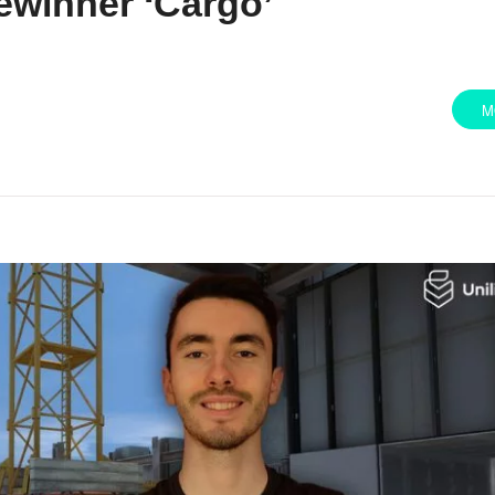
winner ‘Cargo’
M