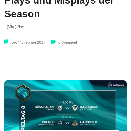
Plays und Misplays der
Season
- (Mis-)Play
Do. 11. Februar 2021
0 Comment