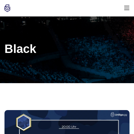
Black