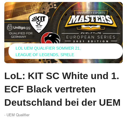
LOL UEM QUALIFIER SOMMER 21
LEAGUE OF LEGENDS
SPIELE
LoL: KIT SC White und 1.
ECF Black vertreten
Deutschland bei der UEM
- UEM Qualifier