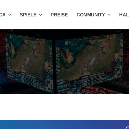
IGA
SPIELE
PREISE
COMMUNITY
HAL