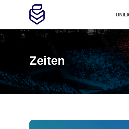
UNIL
Zeiten