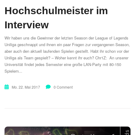
Hochschulmeister im
Interview
Wir haben uns die Gewinner der letzten Season der League of Legends
Uniliga geschnappt und ihnen ein paar Fragen zur vergangenen Season,
aber auch den aktuell laufenden Spielen gestellt. Habt ihr schon vor der
Uniliga als Team gespielt? – Woher kennt ihr euch? Chr1Z: An unserer
Universität findet jedes Semester eine große LAN-Party mit 80-150
Spielern...
Mo. 22. Mai 2017
0 Comment