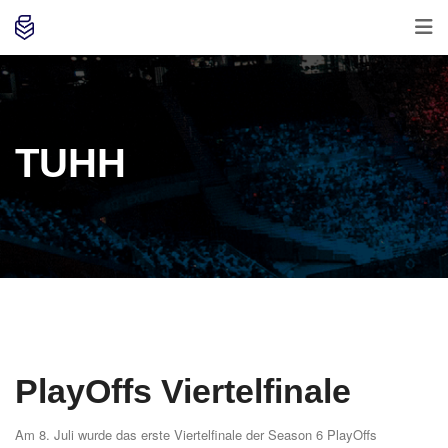
TUHH
PlayOffs Viertelfinale
Am 8. Juli wurde das erste Viertelfinale der Season 6 PlayOffs