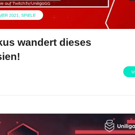
MER 2021
SPIELE
kus wandert dieses
ien!
M