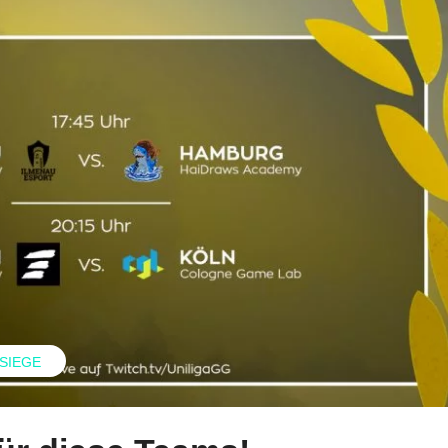
 SIEGE