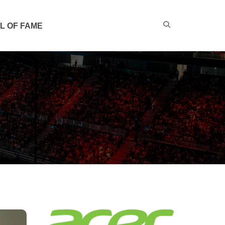
L OF FAME