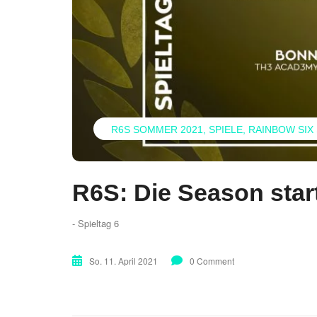
R6S SOMMER 2021
SPIELE
RAINBOW SIX
R6S: Die Season start
- Spieltag 6
So. 11. April 2021
0 Comment