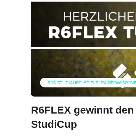
R6S STUDICUPS
SPIELE
RAINBOW SIX SI
R6FLEX gewinnt den 
StudiCup