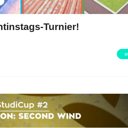
tinstags-Turnier!
M