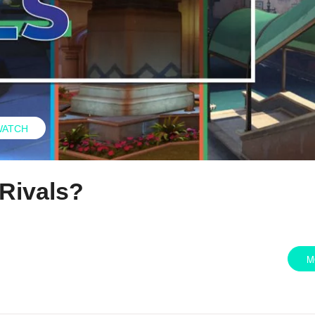
WATCH
Rivals?
M