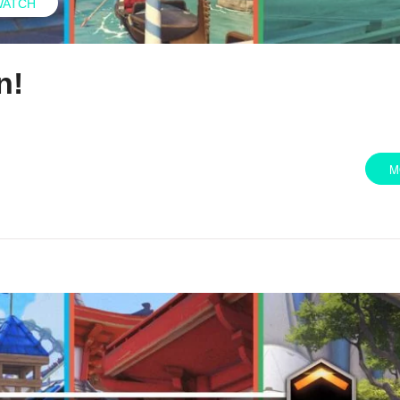
WATCH
n!
M