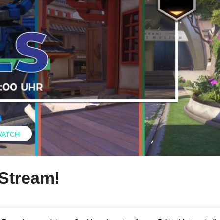
WATCH
-Stream!