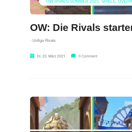
OW RIVALS SOMMER 2021
SPIELE
OVER
OW: Die Rivals starte
- Uniliga Rivals
Di. 23. März 2021
0 Comment