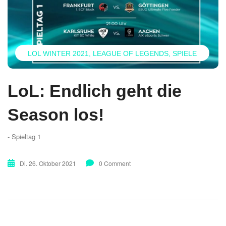
LOL WINTER 2021
LEAGUE OF LEGENDS
SPIELE
LoL: Endlich geht die
Season los!
- Spieltag 1
Di. 26. Oktober 2021
0 Comment