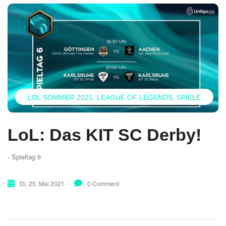
LOL SOMMER 2021
LEAGUE OF LEGENDS
SPIELE
LoL: Das KIT SC Derby!
- Spieltag 6
Di. 25. Mai 2021
0 Comment