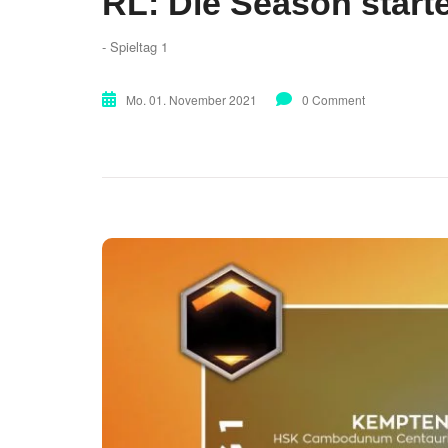
RL: Die Season starte
- Spieltag 1
Mo. 01. November 2021
0 Comment