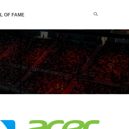
L OF FAME