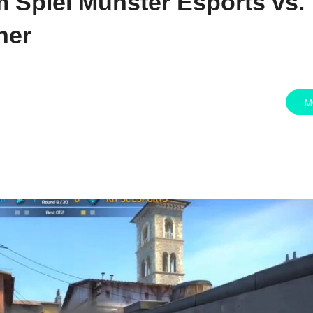
m Spiel Münster Esports vs.
her
M