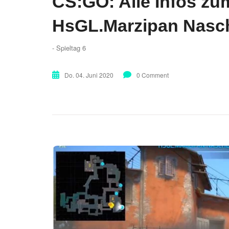
CS:GO: Alle Infos zu
HsGL.Marzipan Nasc
- Spieltag 6
Do. 04. Juni 2020
0 Comment