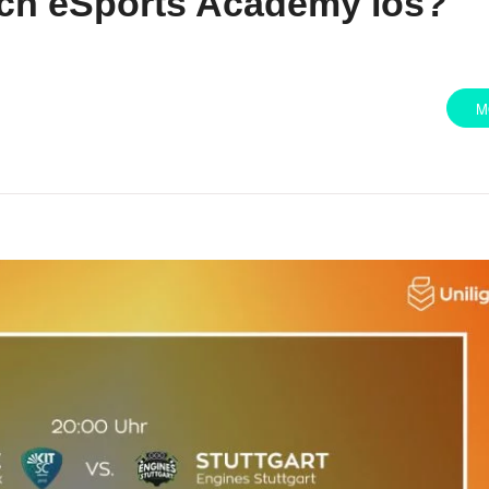
ich eSports Academy los?
M