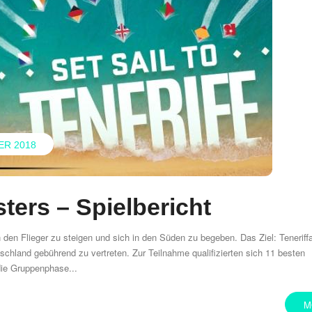
ER 2018
ters – Spielbericht
 den Flieger zu steigen und sich in den Süden zu begeben. Das Ziel: Teneriff
chland gebührend zu vertreten. Zur Teilnahme qualifizierten sich 11 besten
die Gruppenphase...
M