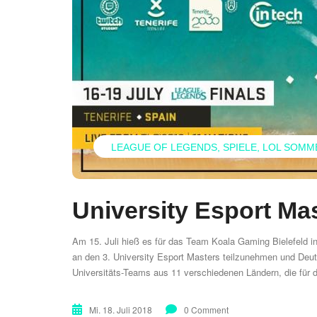
LEAGUE OF LEGENDS
SPIELE
LOL SOMM
University Esport Mas
Am 15. Juli hieß es für das Team Koala Gaming Bielefeld in
an den 3. University Esport Masters teilzunehmen und Deuts
Universitäts-Teams aus 11 verschiedenen Ländern, die für 
Mi. 18. Juli 2018
0 Comment