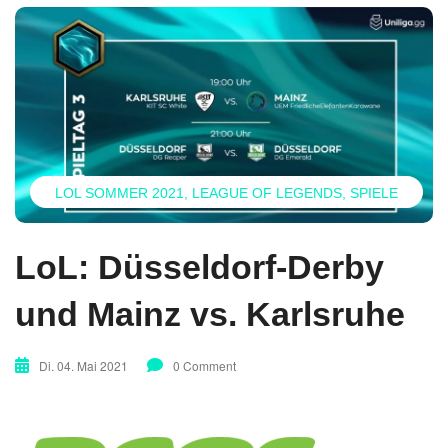
LOL SOMMER 2021
LEAGUE OF LEGENDS
SPIELE
LoL: Düsseldorf-Derby
und Mainz vs. Karlsruhe
Di. 04. Mai 2021
0 Comment