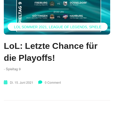
LOL SOMMER 2021
LEAGUE OF LEGENDS
SPIELE
LoL: Letzte Chance für
die Playoffs!
- Spieltag 9
Di. 15. Juni 2021
0 Comment