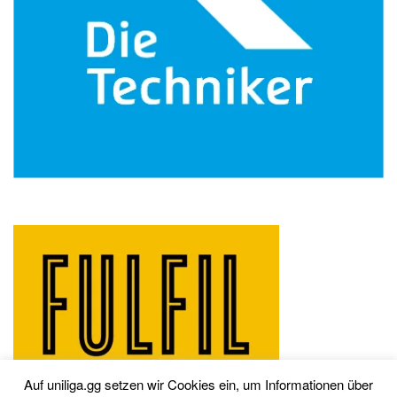
Auf uniliga.gg setzen wir Cookies ein, um Informationen über