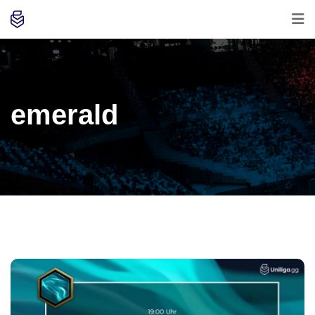
emerald