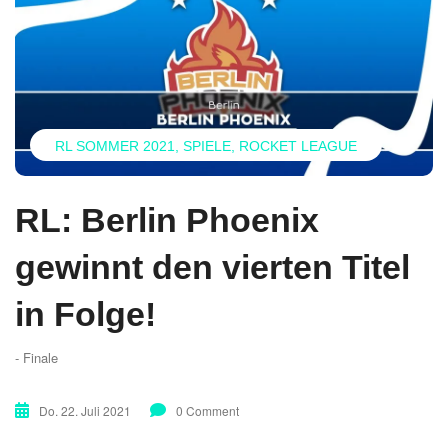
RL SOMMER 2021
SPIELE
ROCKET LEAGUE
RL: Berlin Phoenix
gewinnt den vierten Titel
in Folge!
- Finale
Do. 22. Juli 2021
0 Comment