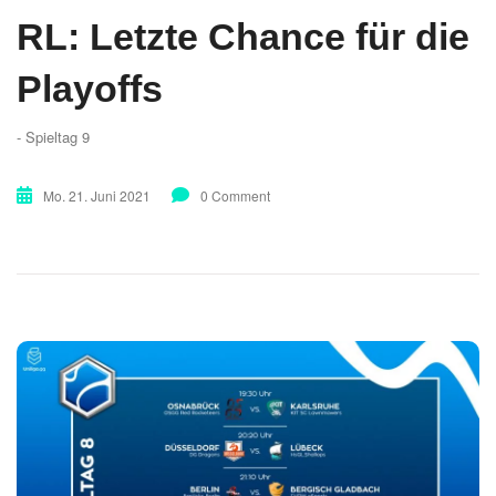
RL: Letzte Chance für die
Playoffs
- Spieltag 9
Mo. 21. Juni 2021
0 Comment