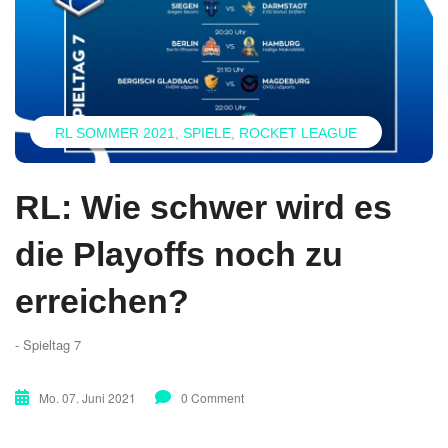
RL SOMMER 2021
SPIELE
ROCKET LEAGUE
RL: Wie schwer wird es
die Playoffs noch zu
erreichen?
- Spieltag 7
Mo. 07. Juni 2021
0 Comment