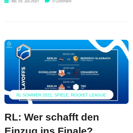
Mo. 05. Juli 2021
0 Comment
RL SOMMER 2021
SPIELE
ROCKET LEAGUE
RL: Wer schafft den
Einzug ins Finale?