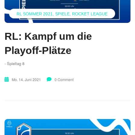
RL SOMMER 2021
SPIELE
ROCKET LEAGUE
RL: Kampf um die
Playoff-Plätze
- Spieltag 8
Mo. 14. Juni 2021
0 Comment