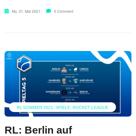
Mo. 31. Mai 2021
0 Comment
RL SOMMER 2021
SPIELE
ROCKET LEAGUE
RL: Berlin auf