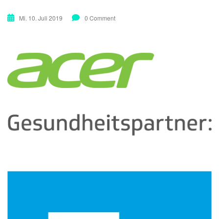
Mi. 10. Juli 2019
0 Comment