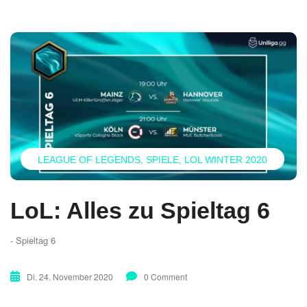
LEAGUE OF LEGENDS
SPIELE
LOL WINTER 2020
LoL: Alles zu Spieltag 6
- Spieltag 6
Di. 24. November 2020
0 Comment