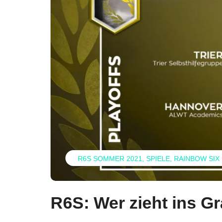
R6S SOMMER 2021
SPIELE
RAINBOW SIX
R6S: Wer zieht ins Gr