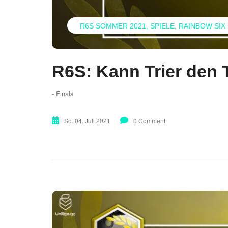
R6S SOMMER 2021
SPIELE
RAINBOW SIX
R6S: Kann Trier den T
- Finals
So. 04. Juli 2021
0 Comment