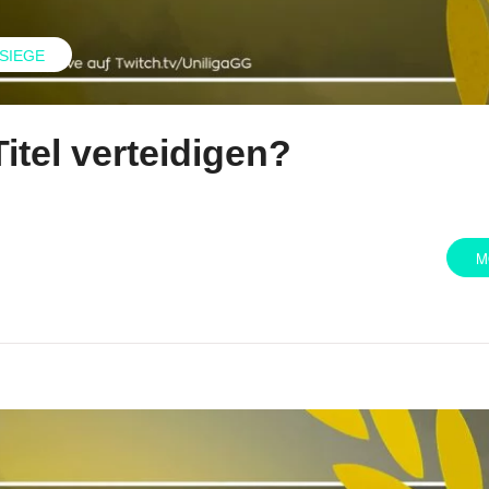
 SIEGE
itel verteidigen?
M