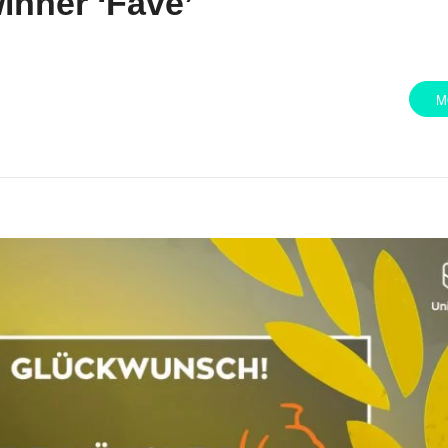
nner ‘Fave’
M