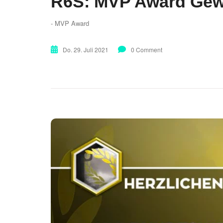
R6S: MVP Award Gewi
- MVP Award
Do. 29. Juli 2021
0 Comment